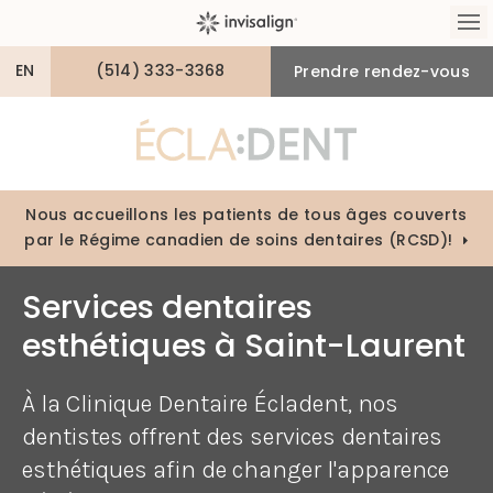
Ou
EN
(514) 333-3368
Prendre rendez-vous
Nous accueillons les patients de tous âges couverts
par le Régime canadien de soins dentaires (RCSD)!
Services dentaires
esthétiques à Saint-Laurent
À la Clinique Dentaire Écladent, nos
dentistes offrent des services dentaires
esthétiques afin de changer l'apparence